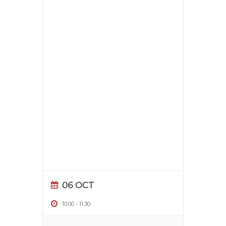
06 OCT
10:00
-
11:30