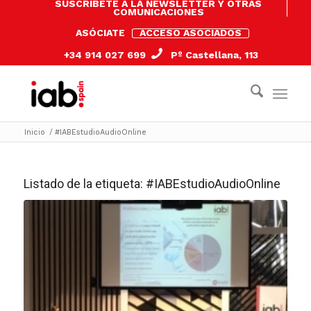
SUSCRÍBETE A LA NEWSLETTER Y OTRAS
COMUNICACIONES
ASÓCIATE
ACCESO ASOCIADOS
+34 914 027 699
Pº Castellana, 113
Inicio
/
#IABEstudioAudioOnline
Listado de la etiqueta:
#IABEstudioAudioOnline