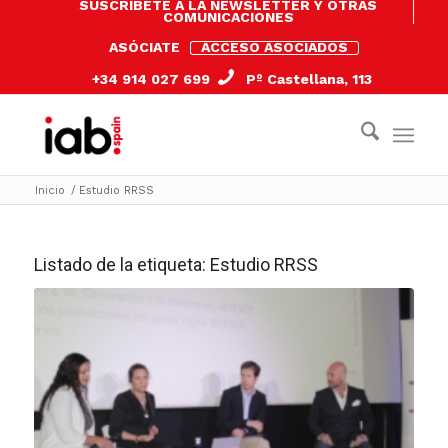
SUSCRÍBETE A LA NEWSLETTER Y OTRAS
COMUNICACIONES
ASÓCIATE
ACCESO ASOCIADOS
+34 914 027 699
Pº Castellana, 113
Inicio
/
Estudio RRSS
Listado de la etiqueta:
Estudio RRSS