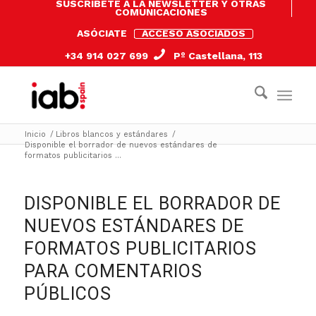
SUSCRÍBETE A LA NEWSLETTER Y OTRAS
COMUNICACIONES
ASÓCIATE
ACCESO ASOCIADOS
+34 914 027 699
Pº Castellana, 113
Inicio
/
Libros blancos y estándares
/
Disponible el borrador de nuevos estándares de
formatos publicitarios ...
DISPONIBLE EL BORRADOR DE
NUEVOS ESTÁNDARES DE
FORMATOS PUBLICITARIOS
PARA COMENTARIOS
PÚBLICOS