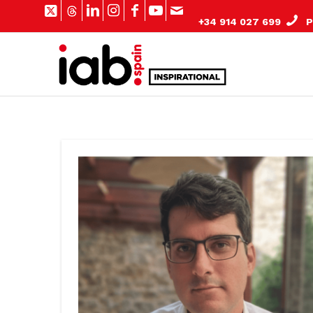
+34 914 027 699
Pº