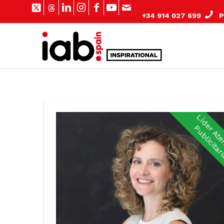
+34 914 027 699
Pº