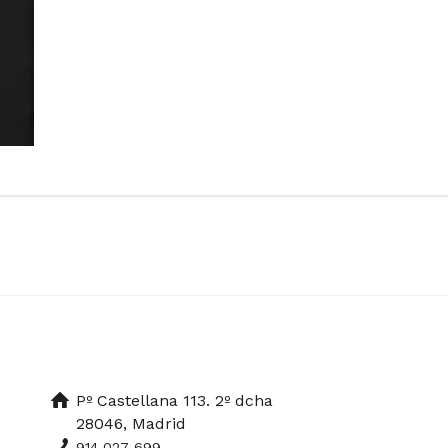
Pº Castellana 113. 2º dcha
28046, Madrid
914 027 699