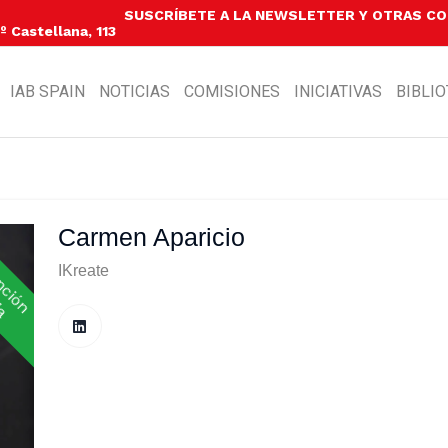
SUSCRÍBETE A LA NEWSLETTER Y OTRAS C
 Castellana, 113
IAB SPAIN
NOTICIAS
COMISIONES
INICIATIVAS
BIBLI
Carmen Aparicio
L
Í
D
E
R
A
T
E
N
C
I
Ó
N
U
B
L
I
C
I
T
A
R
I
P
A
IKreate