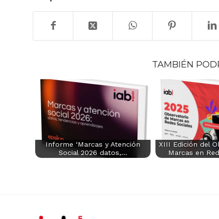
TAMBIÉN POD
Informe ‘Marcas y Atención
XIII Edición del 
Social 2026 datos,…
Marcas en Red