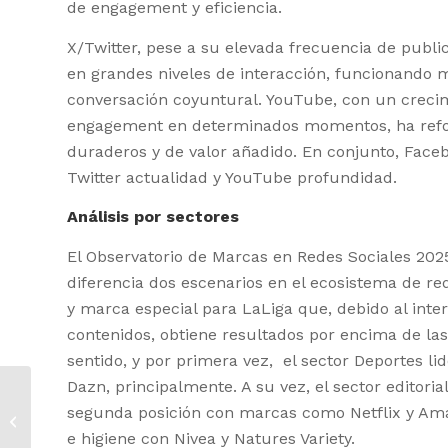
de engagement y eficiencia.
X/Twitter, pese a su elevada frecuencia de publi
en grandes niveles de interacción, funcionando
conversación coyuntural. YouTube, con un creci
engagement en determinados momentos, ha refo
duraderos y de valor añadido. En conjunto, Fac
Twitter actualidad y YouTube profundidad.
Análisis por sectores
El Observatorio de Marcas en Redes Sociales 2025
diferencia dos escenarios en el ecosistema de re
y marca especial para LaLiga que, debido al inter
contenidos, obtiene resultados por encima de las
sentido, y por primera vez, el sector Deportes li
Dazn, principalmente. A su vez, el sector editor
Reyes Justribó, elegida Presidenta
segunda posición con marcas como Netflix y Ama
de IAB Europe
e higiene con Nivea y Natures Variety.