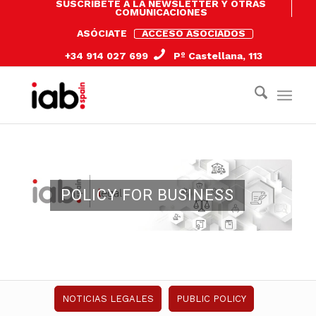
SUSCRÍBETE A LA NEWSLETTER Y OTRAS
COMUNICACIONES
ASÓCIATE
ACCESO ASOCIADOS
+34 914 027 699
Pº Castellana, 113
POLICY FOR BUSINESS
NOTICIAS LEGALES
PUBLIC POLICY