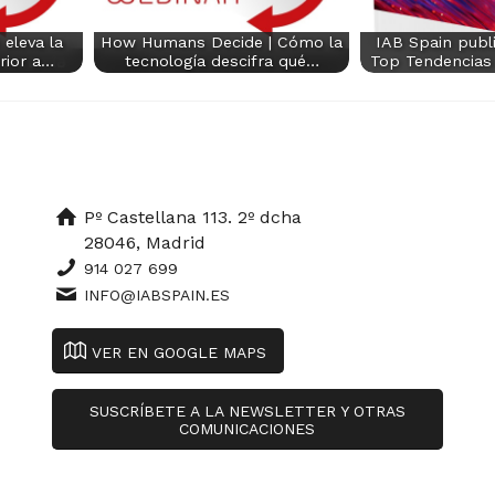
eleva la
How Humans Decide | Cómo la
IAB Spain publ
rior a…
tecnología descifra qué…
Top Tendencias 
Pº Castellana 113. 2º dcha
28046, Madrid
914 027 699
INFO@IABSPAIN.ES
VER EN GOOGLE MAPS
SUSCRÍBETE A LA NEWSLETTER Y OTRAS
COMUNICACIONES