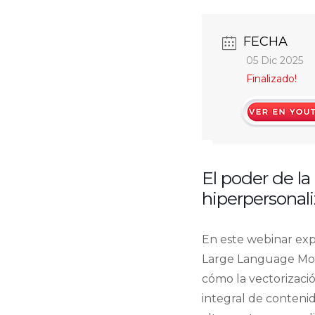
FECHA
05 Dic 2025
Finalizado!
http://youtube.
v=iO4JP-RITkU&t
El poder de la
hiperpersonal
En este webinar exp
Large Language Mode
cómo la vectorizació
integral de contenid