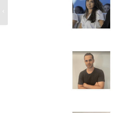
[Refinery89] Webinar
– Conectando
Awareness y
Performance:
Presentando...