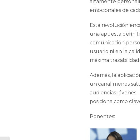
altamente personali
emocionales de cada
Esta revolución enca
una apuesta definit
comunicación persona
usuario ni en la ca
máxima trazabilidad 
Además, la aplicaci
un canal menos satu
audiencias jóvenes —
posiciona como clave
Ponentes: