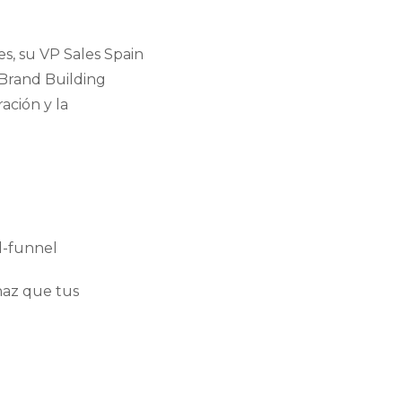
es, su VP Sales Spain
“Brand Building
ación y la
d-funnel
haz que tus