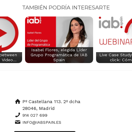
TAMBIÉN PODRÍA INTERESARTE
Isabel Flores, elegida Líder
 between
Grupo Programática de IAB
Live Case Study
m Video…
Spain
click: Có
Pº Castellana 113. 2º dcha
28046, Madrid
914 027 699
INFO@IABSPAIN.ES