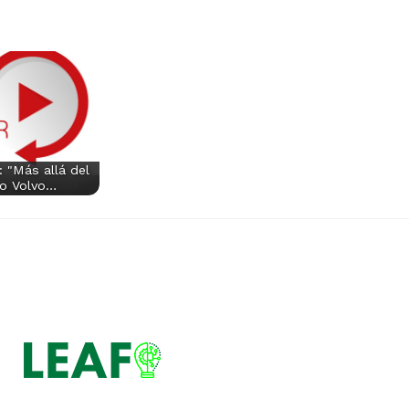
: "Más allá del
mo Volvo…