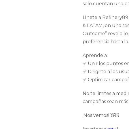
solo cuentan una par
Únete a Refinery89 e
& LATAM, en una ses
Outcome” revela lo 
preferencia hasta la
Aprende a:
✅ Unir los puntos 
✅ Dirigirte a los u
✅ Optimizar campaña
No te limites a med
campañas sean más e
¡Nos vemos! 👋🏻