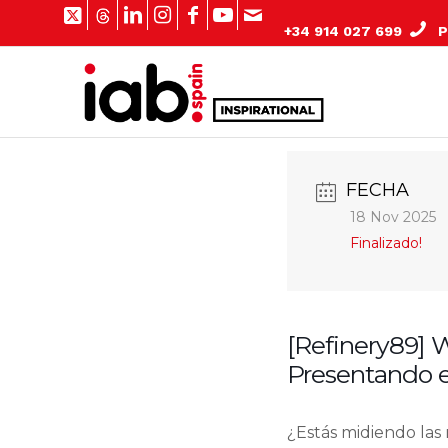
+34 914 027 699
Pº
FECHA
18 Nov 2025
Finalizado!
[Refinery89] 
Presentando 
¿Estás midiendo las