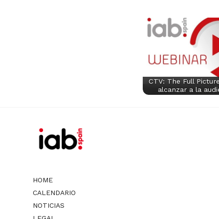
CTV: The Full Pictu
alcanzar a la aud
HOME
CALENDARIO
NOTICIAS
LEGAL