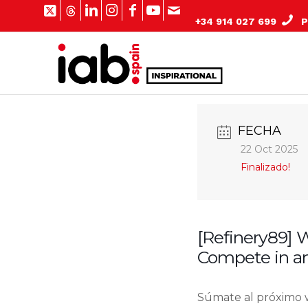
+34 914 027 699
Pº
FECHA
22 Oct 2025
Finalizado!
[Refinery89] 
Compete in an
Súmate al próximo 