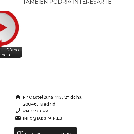
TAMBIÉN PODRÍA INTERESARTE
re – Cómo
iencia…
Pº Castellana 113. 2º dcha
28046, Madrid
914 027 699
INFO@IABSPAIN.ES
VER EN GOOGLE MAPS