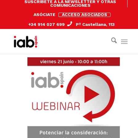
SUSCRÍBETE A LA NEWSLETTER Y OTRAS
COMUNICACIONES
ASÓCIATE
ACCESO ASOCIADOS
+34 914 027 699
Pº Castellana, 113