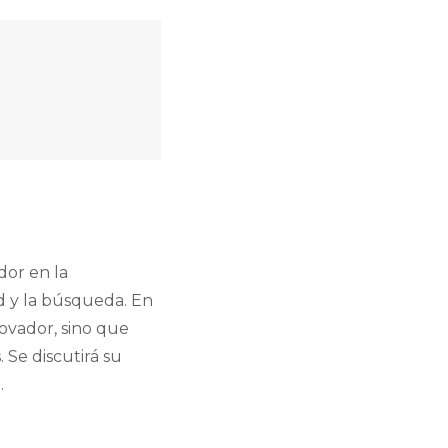
dor en la
d y la búsqueda. En
novador, sino que
 Se discutirá su
.