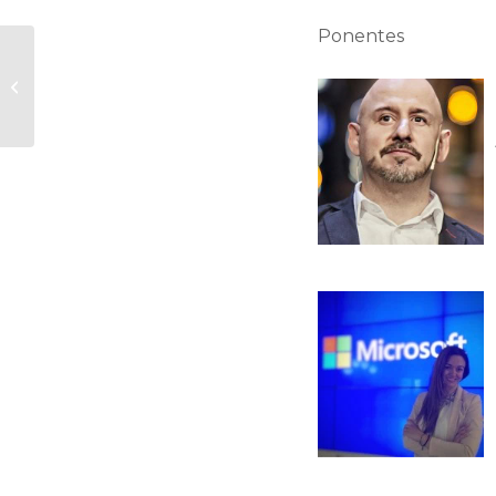
Ponentes
Potenciar la
consideración:
Maximizar el impacto
con pDOOH