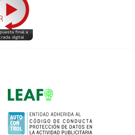
puesta final a
rada digital