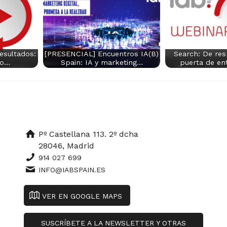
resultados:
[PRESENCIAL] Encuentros IA(B)
Search: De res
do…
Spain: IA y marketing…
puerta de ent
Pº Castellana 113. 2º dcha
28046, Madrid
914 027 699
INFO@IABSPAIN.ES
VER EN GOOGLE MAPS
SUSCRÍBETE A LA NEWSLETTER Y OTRAS