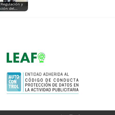
 Regulación y
ación del…