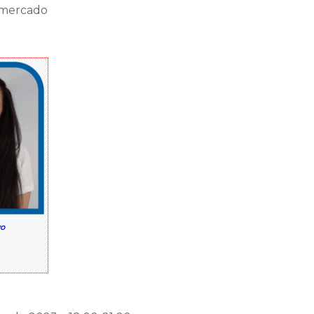
 mercado
yo