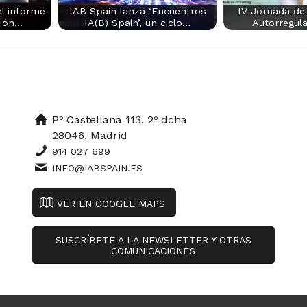
l informe
IAB Spain lanza ‘Encuentros
IV Jornada de
ción…
IA(B) Spain’, un ciclo…
Autorregul
Pº Castellana 113. 2º dcha
28046, Madrid
914 027 699
INFO@IABSPAIN.ES
VER EN GOOGLE MAPS
SUSCRÍBETE A LA NEWSLETTER Y OTRAS
COMUNICACIONES