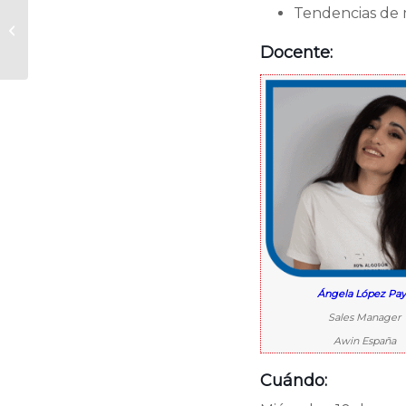
Curso Intensivo
Tendencias de
Online. La nueva
realidad: la
Docente:
Inteligencia Artificial
aplicada...
Ángela López Pa
Sales Manager
Awin España
Cuándo: