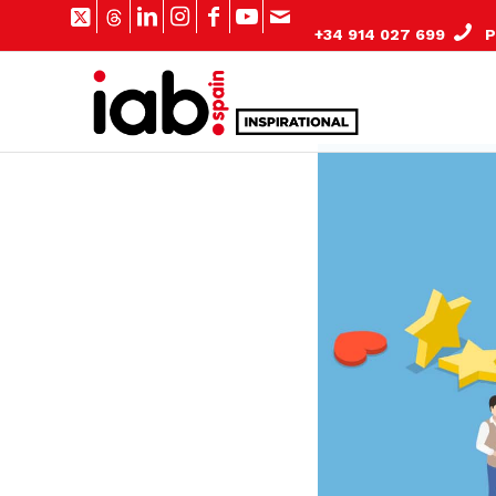
+34 914 027 699
Pº