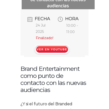
FECHA
HORA
24 Jul
10:00 -
2025
11:00
Finalizado!
https://www.youtube.com/watch?
v=wZFSzUYgK7Q
Brand Entertainment
como punto de
contacto con las nuevas
audiencias
¿Y si el futuro del Branded