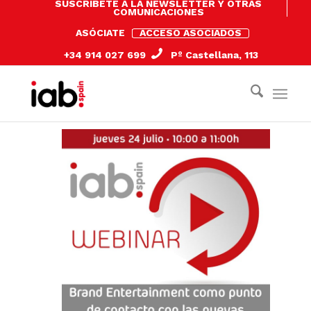
SUSCRÍBETE A LA NEWSLETTER Y OTRAS
COMUNICACIONES
ASÓCIATE
ACCESO ASOCIADOS
+34 914 027 699
Pº Castellana, 113