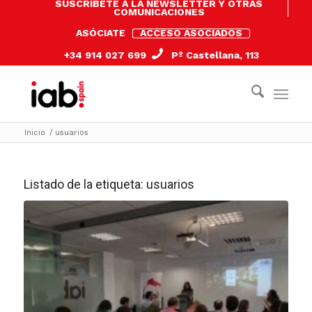
SUSCRÍBETE A LA NEWSLETTER Y OTRAS
COMUNICACIONES
ASÓCIATE
ACCESO ASOCIADOS
+34 914 027 699
Pº Castellana, 113
Inicio
/
usuarios
Listado de la etiqueta:
usuarios