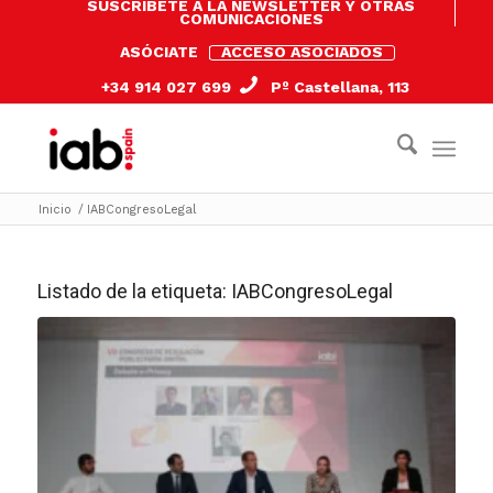
SUSCRÍBETE A LA NEWSLETTER Y OTRAS
COMUNICACIONES
ASÓCIATE
ACCESO ASOCIADOS
+34 914 027 699
Pº Castellana, 113
Inicio
/
IABCongresoLegal
Listado de la etiqueta:
IABCongresoLegal