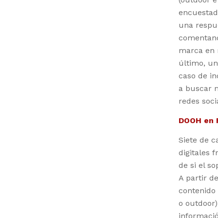
encuestad
una respue
comentando
marca en r
último, un
caso de in
a buscar m
redes soci
DOOH en R
Siete de c
digitales 
de si el s
A partir d
contenido 
o outdoor
informació