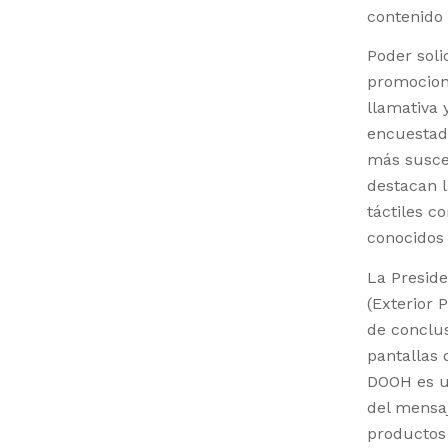
contenido 
Poder soli
promocione
llamativa 
encuestad
más suscep
destacan l
táctiles 
conocidos 
La Preside
(Exterior 
de conclus
pantallas 
DOOH es un
del mensaj
productos 