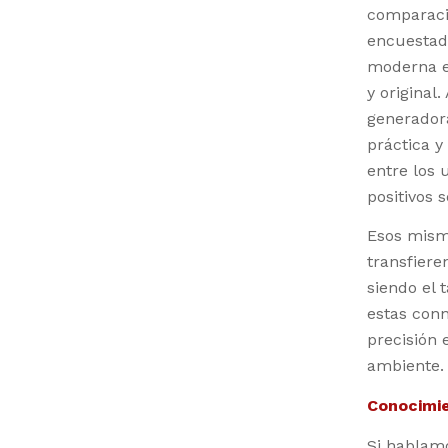
comparació
encuestad
moderna e 
y original
generadora
práctica y
entre los
positivos 
Esos mism
transfiere
siendo el 
estas conn
precisión
ambiente.
Conocimie
Si hablam