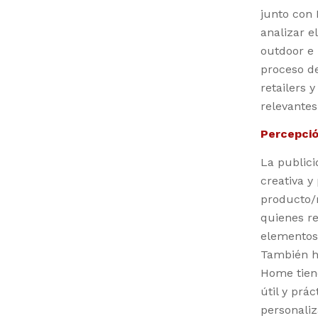
junto con 
analizar e
outdoor e 
proceso d
retailers 
relevante
Percepci
La public
creativa y
producto/
quienes re
elementos 
También ha
Home tiene
útil y prá
personaliz