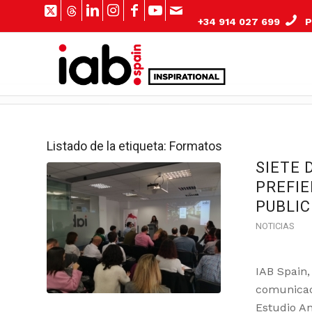
+34 914 027 699
Pº
Listado de la etiqueta:
Formatos
SIETE 
PREFIE
PUBLIC
NOTICIAS
IAB Spain,
comunicaci
Estudio An