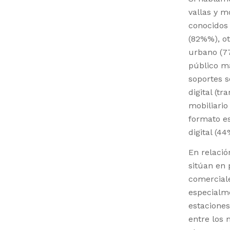
vallas y m
conocidos 
(82%%), ot
urbano (7
público má
soportes 
digital (t
mobiliario
formato es
digital (44
En relació
sitúan en 
comerciale
especialme
estaciones
entre los 