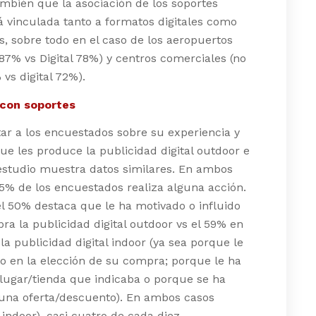
mbién que la asociación de los soportes
á vinculada tanto a formatos digitales como
es, sobre todo en el caso de los aeropuertos
l 87% vs Digital 78%) y centros comerciales (no
 vs digital 72%).
con soportes
ar a los encuestados sobre su experiencia y
ue les produce la publicidad digital outdoor e
 estudio muestra datos similares. En ambos
65% de los encuestados realiza alguna acción.
el 50% destaca que le ha motivado o influido
ra la publicidad digital outdoor vs el 59% en
 la publicidad digital indoor (ya sea porque le
o en la elección de su compra; porque le ha
l lugar/tienda que indicaba o porque se ha
 una oferta/descuento). En ambos casos
 indoor), casi cuatro de cada diez