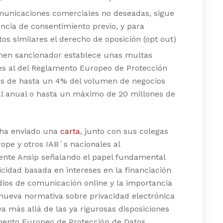
municaciones comerciales no deseadas, sigue
encia de consentimiento previo, y para
os similares el derecho de oposición (opt out)
men sancionador establece unas multas
es al del Reglamento Europeo de Protección
os de hasta un 4% del volumen de negocios
l anual o hasta un máximo de 20 millones de
 ha enviado una
carta
, junto con sus colegas
ope y otros IAB´s nacionales al
ente Ansip señalando el papel fundamental
icidad basada en intereses en la financiación
ios de comunicación online y la importancia
nueva normativa sobre privacidad electrónica
a más allá de las ya rigurosas disposiciones
mento Europeo de Protección de Datos.