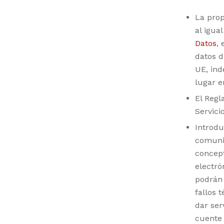
La prop
al igua
Datos
, 
datos d
UE, ind
lugar e
El Regl
Servici
Introd
comunic
concept
electró
podrán 
fallos 
dar ser
cuente 