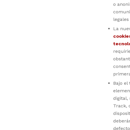
o anoni
comuni
legales
La nue
cookie
tecnol
requiri
obstant
consent
primera
Bajo el
element
digital
Track, 
disposi
deberán
defecto