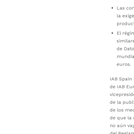
Las co
la exig
product
El régi
similar
de Dat
mundia
euros.
IAB Spain
de IAB Eur
vicepresid
de la publ
de los med
de que la 
no aún vay
del Regla