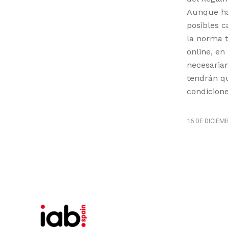
Aunque hay
posibles c
la norma 
online, en
necesariam
tendrán q
condicione
16 DE DICIEM