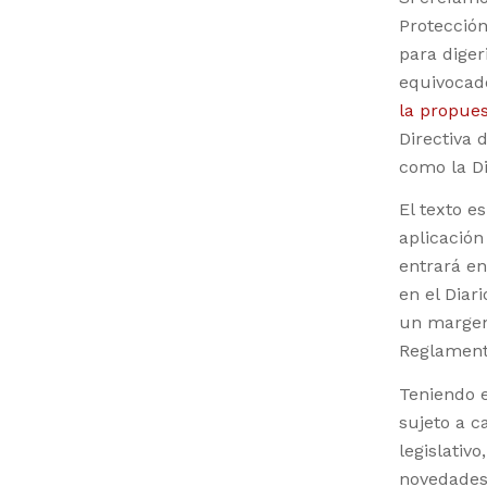
Protecció
para dige
equivocado
la propue
Directiva 
como la Di
El texto e
aplicación
entrará en
en el Diar
un margen
Reglament
Teniendo e
sujeto a 
legislativ
novedades 