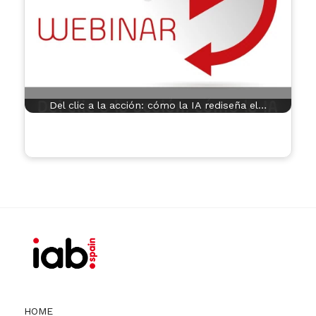
Del clic a la acción: cómo la IA rediseña el…
HOME