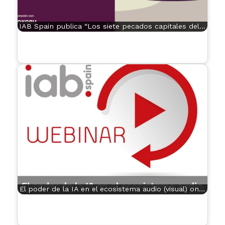
IAB Spain publica “Los siete pecados capitales del…
El poder de la IA en el ecosistema audio (visual) on…