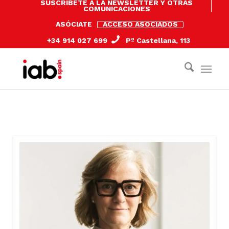
SUSCRÍBETE A LA NEWSLETTER Y OTRAS
COMUNICACIONES
ASÓCIATE
ACCESO ASOCIADOS
+34 914 027 699
Pº Castellana, 113