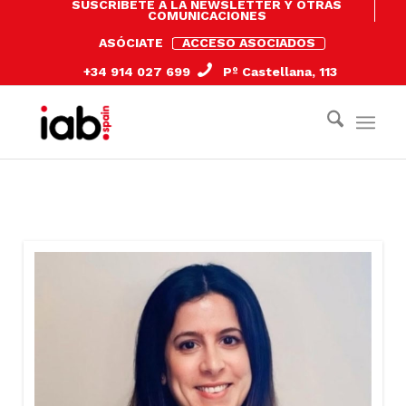
SUSCRÍBETE A LA NEWSLETTER Y OTRAS
COMUNICACIONES
ASÓCIATE
ACCESO ASOCIADOS
+34 914 027 699
Pº Castellana, 113