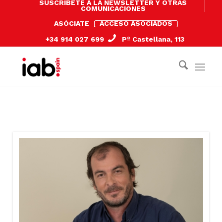
SUSCRÍBETE A LA NEWSLETTER Y OTRAS
COMUNICACIONES
ASÓCIATE
ACCESO ASOCIADOS
+34 914 027 699
Pº Castellana, 113