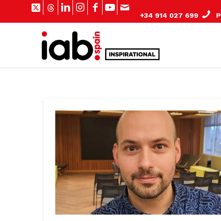
+34 914 027 699
Pº