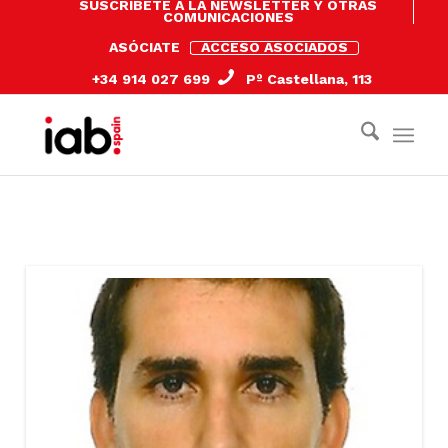
SUSCRÍBETE A LA NEWSLETTER Y OTRAS
COMUNICACIONES
ASÓCIATE
ACCESO ASOCIADOS
+34 914 027 699
Pº Castellana, 113