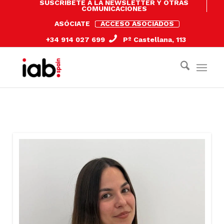
SUSCRÍBETE A LA NEWSLETTER Y OTRAS
COMUNICACIONES
ASÓCIATE
ACCESO ASOCIADOS
+34 914 027 699
Pº Castellana, 113