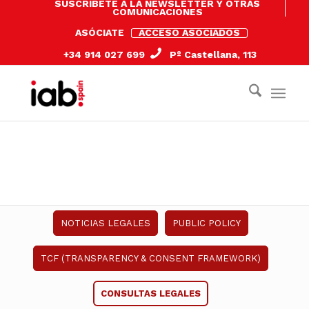
SUSCRÍBETE A LA NEWSLETTER Y OTRAS
COMUNICACIONES
ASÓCIATE
ACCESO ASOCIADOS
+34 914 027 699
Pº Castellana, 113
POLICY FOR BUSINESS
NOTICIAS LEGALES
PUBLIC POLICY
TCF (TRANSPARENCY & CONSENT FRAMEWORK)
CONSULTAS LEGALES