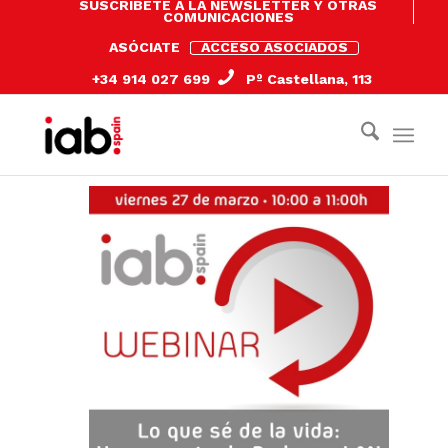
SUSCRÍBETE A LA NEWSLETTER Y OTRAS
COMUNICACIONES
ASÓCIATE
ACCESO ASOCIADOS
+34 914 027 699
Pº Castellana, 113