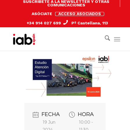
SUSCRÍBETE A LA NEWSLETTER Y OTRAS
COMUNICACIONES
ASÓCIATE
ACCESO ASOCIADOS
+34 914 027 699
Pº Castellana, 113
FECHA
HORA
19 Jun
10:00 -
2024
11:30