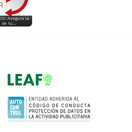
EO: Asegura la
ad de tu…