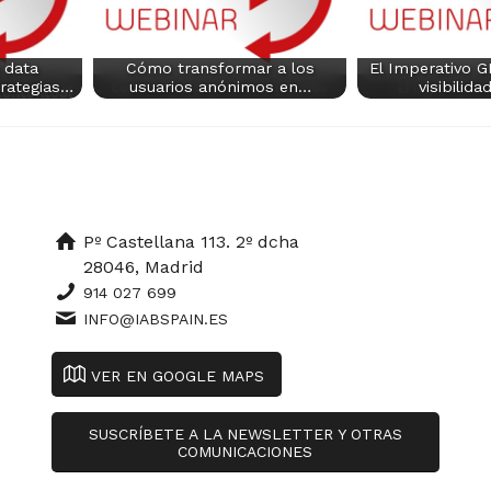
 data
Cómo transformar a los
El Imperativo G
trategias…
usuarios anónimos en…
visibilid
Pº Castellana 113. 2º dcha
28046, Madrid
914 027 699
INFO@IABSPAIN.ES
VER EN GOOGLE MAPS
SUSCRÍBETE A LA NEWSLETTER Y OTRAS
COMUNICACIONES