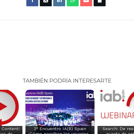
TAMBIÉN PODRÍA INTERESARTE
 Content:
2º Encuentro IA(B) Spain
Search: De res
tos de…
¿Cómo perciben los usuarios…
puerta de ent