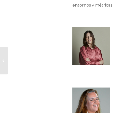
entornos y métricas
Lo último en
prDOOH: visión y
acción