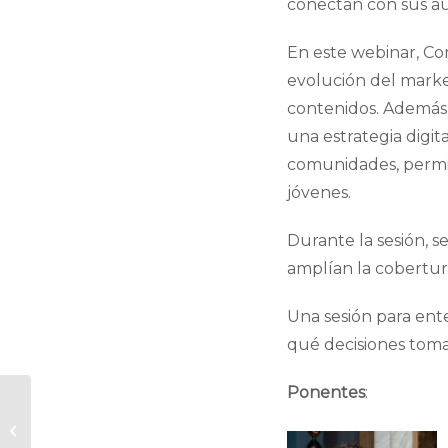
conectan con sus aud
En este webinar, Com
evolución del marke
contenidos. Además,
una estrategia digit
comunidades, permit
jóvenes.
Durante la sesión, s
amplían la cobertur
Una sesión para ent
qué decisiones toma
Ponentes
:
[Evento en
Barcelona]
Presentación de la III