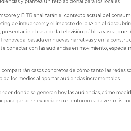
iencias y plantea un reto adicional para los locales.
score y EITB analizarán el contexto actual del consumo di
ting de influencers y el impacto de la IA en el descubri
 presentarán el caso de la televisión pública vasca, qu
al renovada, basada en nuevas narrativas y en la constru
e conectar con las audiencias en movimiento, especial
e compartirán casos concretos de cómo tanto las redes so
a de los medios al aportar audiencias incrementales.
ender dónde se generan hoy las audiencias, cómo medirla
r para ganar relevancia en un entorno cada vez más co