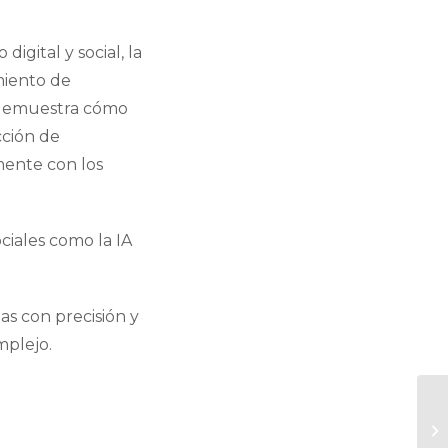
gital y social, la
miento de
e demuestra cómo
cción de
mente con los
ciales como la IA
s con precisión y
mplejo.