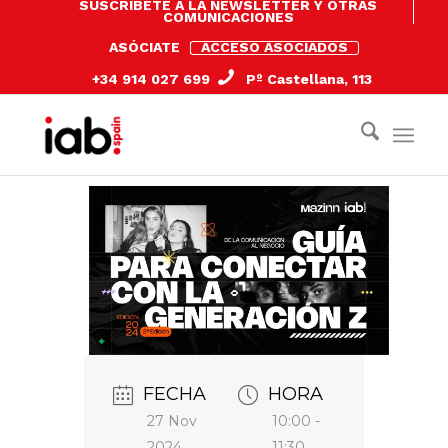
SUSCRÍBETE A LA NEWSLETTER Y OTRAS
COMUNICACIONES
ASÓCIATE
ACCESO ASOCIADOS
+34 914 027 699
Pº Castellana, 113
FECHA
HORA
27 Nov
10:00 -
2024
11:30