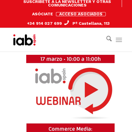
SUSCRÍBETE A LA NEWSLETTER Y OTRAS
COMUNICACIONES
ASÓCIATE
ACCESO ASOCIADOS
+34 914 027 699
Pº Castellana, 113